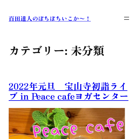
内
容
百田達人のぼちぼちいこか〜！
を
ス
キ
ッ
カテゴリー:
未分類
プ
2022年元旦 宝山寺初詣ライ
ブ in Peace cafeヨガセンター