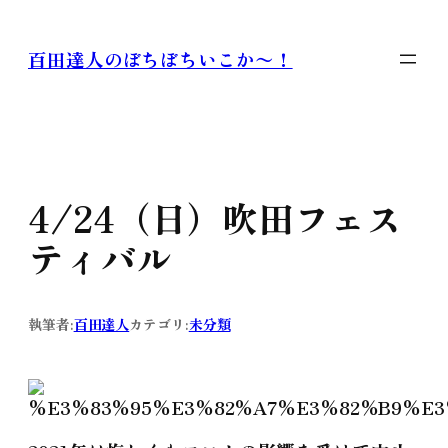
内
容
百田達人のぼちぼちいこか〜！
を
ス
キ
ッ
プ
4/24（日）吹田フェス
ティバル
執筆者:
百田達人
カテゴリ:
未分類